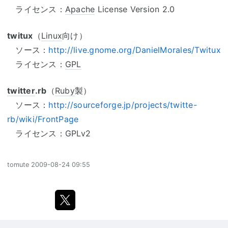
ライセンス：
Apache
License Version 2.0
twitux
（
Linux
向け）
ソース：
http://live.gnome.org/DanielMorales/Twitux
ライセンス：
GPL
twitter
.rb
（
Ruby
製）
ソース：
http://sourceforge.jp/projects/twitte-
rb/wiki/FrontPage
ライセンス：GPLv2
tomute
2009-08-24 09:55